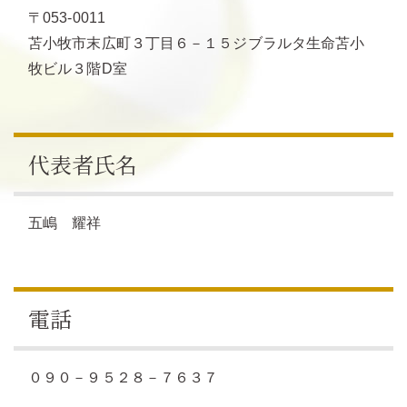
〒053-0011
苫小牧市末広町３丁目６－１５ジブラルタ生命苫小
牧ビル３階D室
代表者氏名
五嶋 耀祥
電話
０９０－９５２８－７６３７