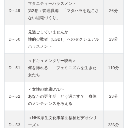
マタニティーハラスメント
D－49
第2巻：管理職編 「マタハラを起こさ
26分
ない組織づくり」
見過ごしていませんか
D－50
性的少数者（LGBT）へのセクシュアル
29分
ハラスメント
＜ドキュメンタリー映画＞
D－51
何を怖れる フェミニズムを生きた
110分
女たち
＜女性の健康DVD＞
D－52
あなたの更年期 どう過ごす？ 身体
23分
のメンテナンスを考える
＜NHK厚生文化事業団福祉ビデオシリ
D－53
ーズ＞
236分