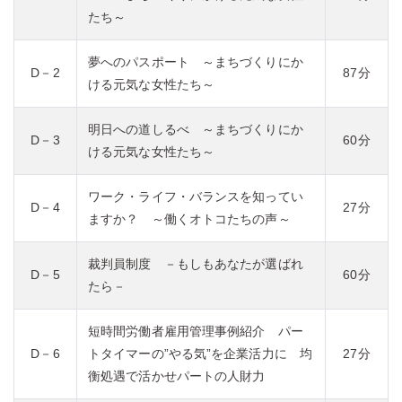
たち～
夢へのパスポート ～まちづくりにか
D－2
87分
ける元気な女性たち～
明日への道しるべ ～まちづくりにか
D－3
60分
ける元気な女性たち～
ワーク・ライフ・バランスを知ってい
D－4
27分
ますか？ ～働くオトコたちの声～
裁判員制度 －もしもあなたが選ばれ
D－5
60分
たら－
短時間労働者雇用管理事例紹介 パー
D－6
トタイマーの”やる気”を企業活力に 均
27分
衡処遇で活かせパートの人財力