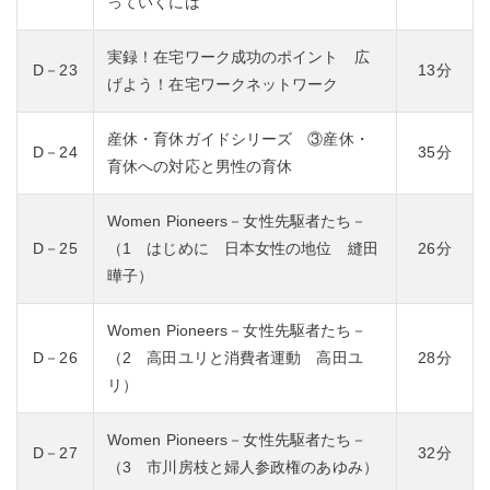
っていくには
実録！在宅ワーク成功のポイント 広
D－23
13分
げよう！在宅ワークネットワーク
産休・育休ガイドシリーズ ③産休・
D－24
35分
育休への対応と男性の育休
Women Pioneers－女性先駆者たち－
D－25
（1 はじめに 日本女性の地位 縫田
26分
曄子）
Women Pioneers－女性先駆者たち－
D－26
（2 高田ユリと消費者運動 高田ユ
28分
リ）
Women Pioneers－女性先駆者たち－
D－27
32分
（3 市川房枝と婦人参政権のあゆみ）