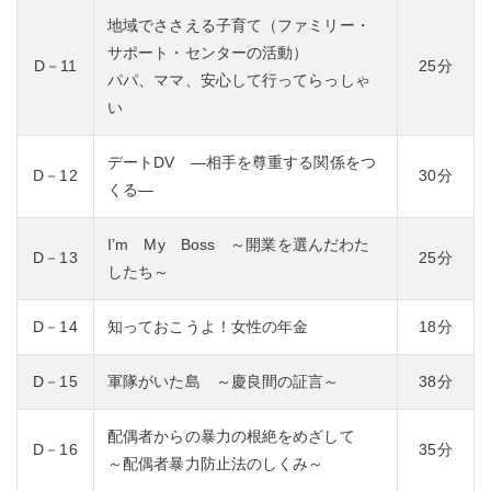
地域でささえる子育て（ファミリー・
サポート・センターの活動）
D－11
25分
パパ、ママ、安心して行ってらっしゃ
い
デートDV ―相手を尊重する関係をつ
D－12
30分
くる―
I’m My Boss ～開業を選んだわた
D－13
25分
したち～
D－14
知っておこうよ！女性の年金
18分
D－15
軍隊がいた島 ～慶良間の証言～
38分
配偶者からの暴力の根絶をめざして
D－16
35分
～配偶者暴力防止法のしくみ～