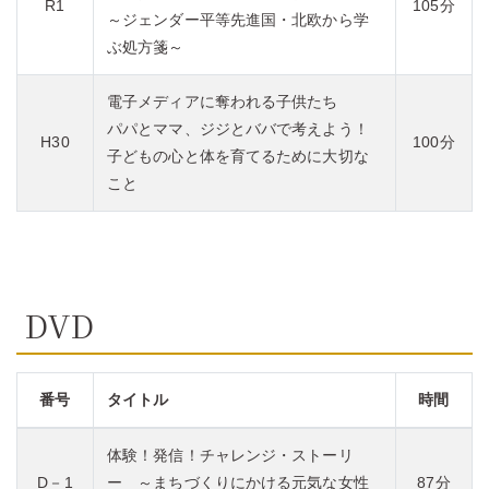
R1
105分
～ジェンダー平等先進国・北欧から学
ぶ処方箋～
電子メディアに奪われる子供たち
パパとママ、ジジとババで考えよう！
H30
100分
子どもの心と体を育てるために大切な
こと
DVD
番号
タイトル
時間
体験！発信！チャレンジ・ストーリ
D－1
ー ～まちづくりにかける元気な女性
87分