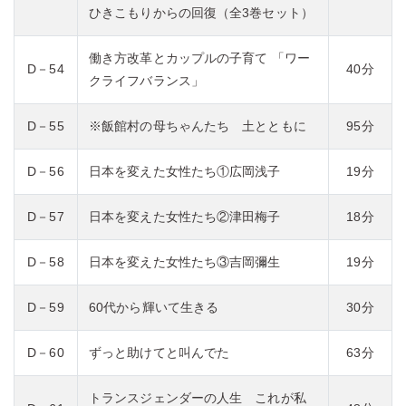
ひきこもりからの回復（全3巻セット）
働き方改革とカップルの子育て 「ワー
D－54
40分
クライフバランス」
D－55
※飯館村の母ちゃんたち 土とともに
95分
D－56
日本を変えた女性たち①広岡浅子
19分
D－57
日本を変えた女性たち②津田梅子
18分
D－58
日本を変えた女性たち③吉岡彌生
19分
D－59
60代から輝いて生きる
30分
D－60
ずっと助けてと叫んでた
63分
トランスジェンダーの人生 これが私