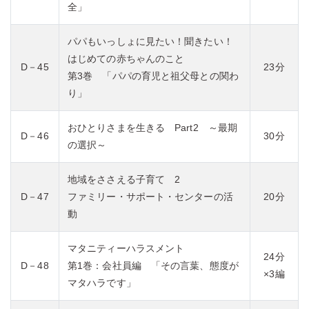
全」
パパもいっしょに見たい！聞きたい！
はじめての赤ちゃんのこと
D－45
23分
第3巻 「パパの育児と祖父母との関わ
り」
おひとりさまを生きる Part2 ～最期
D－46
30分
の選択～
地域をささえる子育て 2
D－47
ファミリー・サポート・センターの活
20分
動
マタニティーハラスメント
24分
D－48
第1巻：会社員編 「その言葉、態度が
×3編
マタハラです」