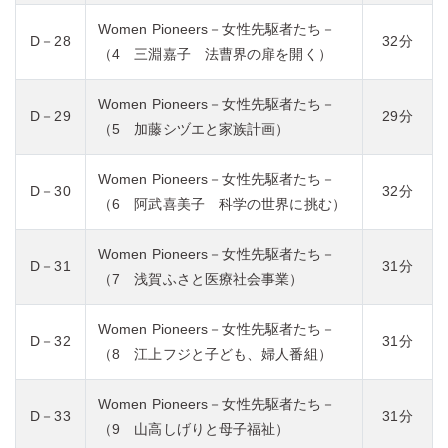
Women Pioneers－女性先駆者たち－
D－28
32分
（4 三淵嘉子 法曹界の扉を開く）
Women Pioneers－女性先駆者たち－
D－29
29分
（5 加藤シヅエと家族計画）
Women Pioneers－女性先駆者たち－
D－30
32分
（6 阿武喜美子 科学の世界に挑む）
Women Pioneers－女性先駆者たち－
D－31
31分
（7 浅賀ふさと医療社会事業）
Women Pioneers－女性先駆者たち－
D－32
31分
（8 江上フジと子ども、婦人番組）
Women Pioneers－女性先駆者たち－
D－33
31分
（9 山高しげりと母子福祉）