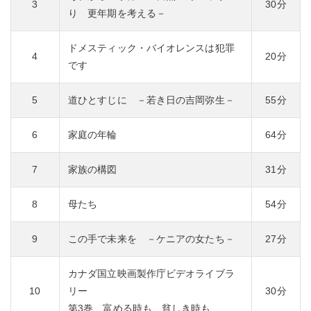
3
30分
り 更年期を考える－
ドメスティック・バイオレンスは犯罪
4
20分
です
5
道ひとすじに －若き日の吉岡弥生－
55分
6
家庭の年輪
64分
7
家族の構図
31分
8
母たち
54分
9
この手で未来を －ケニアの女たち－
27分
カナダ国立映画製作庁ビデオライブラ
10
リー
30分
第3巻 富める時も、貧しき時も