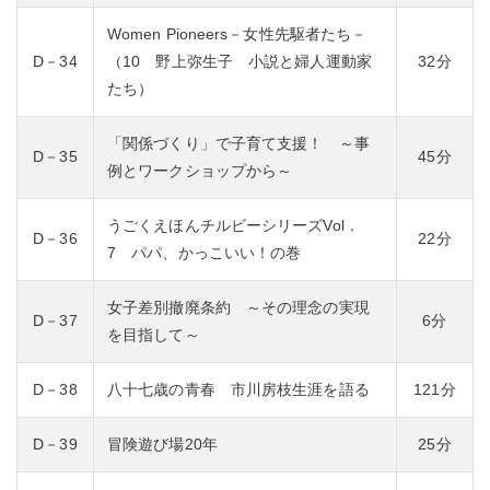
Women Pioneers－女性先駆者たち－
D－34
（10 野上弥生子 小説と婦人運動家
32分
たち）
「関係づくり」で子育て支援！ ～事
D－35
45分
例とワークショップから～
うごくえほんチルビーシリーズVol．
D－36
22分
7 パパ、かっこいい！の巻
女子差別撤廃条約 ～その理念の実現
D－37
6分
を目指して～
D－38
八十七歳の青春 市川房枝生涯を語る
121分
D－39
冒険遊び場20年
25分