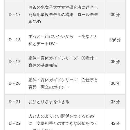
お茶の水女子大学女性研究者に適合し
D－17
た雇用環境モデルの構築 ロールモデ
30分
ルDVD
ずっと一緒にいたいから －あなたと
D－18
約6分
私とデートDV－
産休・育休ガイドシリーズ ①産休・
D－19
35分
育休の基礎知識
産休・育休ガイドシリーズ ②仕事と
D－20
30分
育児 両立のポイント
D－21
おひとりさまを生きる
37分
人と人のよりよい関係をつくるため
D－22
に 交際相手とのすてきな関係をつく
42分